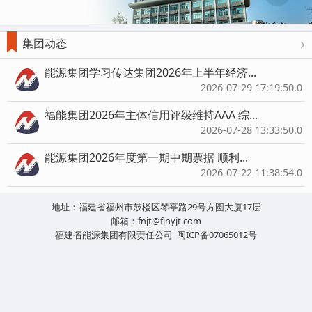
集团动态
能源集团学习传达集团2026年上半年经济...
2026-07-29 17:19:50.0
福能集团2026年主体信用评级维持AAA 综...
2026-07-28 13:33:50.0
能源集团2026年度第一期中期票据 顺利...
2026-07-22 11:38:54.0
地址：福建省福州市鼓楼区琴亭路29号方圆大厦17层
邮箱：fnjt@fjnyjt.com
福建省能源集团有限责任公司 闽ICP备07065012号