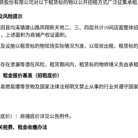
赁股份有限公司对以下租赁标的物以公开招租方式广泛征集承租
及风险提示
大田县均溪镇建山路
凤翔新天地二、三、四层
共计
19
间店面整体
），上述面积为商铺产权证面积。
装饰及设施以租赁标的物现场实际情况为准，以现状出租，租赁标
可能存在渗漏等潜在风险，租赁期间内，租赁标的物修缮义务由承
限、租金报价基准（招租底价）
用于易燃易爆等货物及国家法律法规明文禁止从事的行业并遵守国
租底价）：
商铺底价
详
见公告附件
。
关税费、租金收缴办法