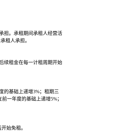
人承担。承租期间承租人经营活
由承租人承担。
后续租金在每一计租周期开始
度的基础上递增
3
%
；
租期
三
在前一年度的基础上递增
5%
；
同后开始免租。