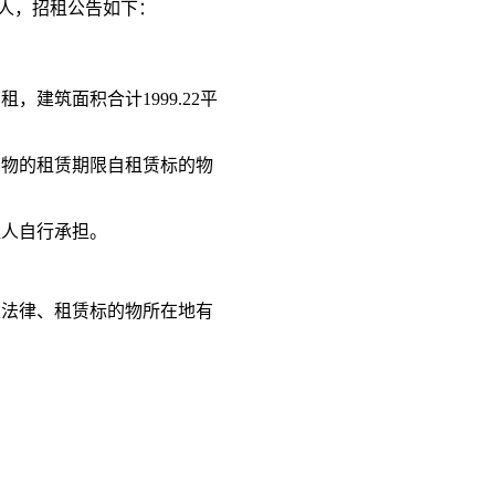
人，
招租公告
如下：
招租，建筑面积合计
1999.22
平
的物的租赁期限自租赁标的物
租人自行承担。
家法律、租赁标的物所在地有