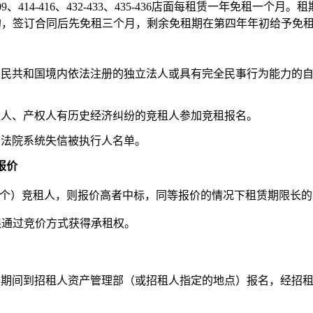
2、409、414-416、432-433、435-436店面每租赁一年免租
的，签订合同后先免租三个月，剩余免租期在第四年年初给予免
华人民共和国境内依法注册的独立法人或具有完全民事行为能力的
招租人、产权人有历史经济纠纷的竞租人参加竞租报名。
全国法院系统失信被执行人名单。
报价
（含2个）竞租人，则报价高者中标，同等报价的情况下租赁期限长
限通过竞价方式获得承租权
。
报名期间到招租人资产管理部（或招租人指定的地点）报名，经招