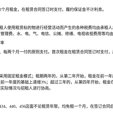
2
个月租金，在租赁合同签订时支付，履约保证金不计利息。
切因承租人使用租赁标的物进行经营活动而产生的各种税费均由承租
业管理费、水、电、气、电信、公摊、修缮、电视收视费用等均
增率
用、
每
两个月
一付的原则支付。首次租金在租赁合同签订时支付，
采用固定
租金
模式
；
租期
两年的，从第二年开始，
租金在前一年
在前一年度的基础上递增
3
%
；
超过
三年的，
从第四
年
开始，租金
据实际情况与招租人进行协商。
431、434、440、456店面不论租赁年限，均免租一个月，在签订合