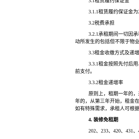
3.1租赁履约保证金
3.1.1
租赁履约保证金为
3.2税费承担
3.2.1承租期间一
动所发生的包括但不限于物
3.3租金收缴方式及递
3.3.1租金按照先付后
前
支付。
3.3.2租金递增率
原则上，
租期
一年
的，
年的，从第三年开始，
租金
如有特殊需求，承租人可根
4.
装修免租期
202、233、420、