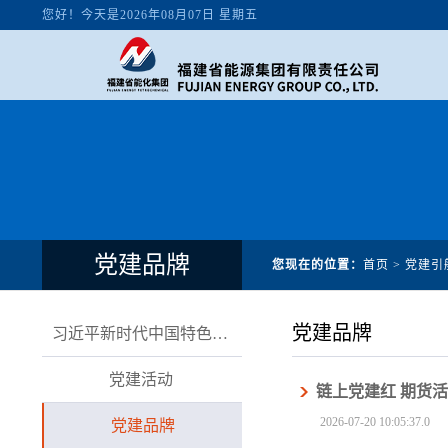
党建品牌
您现在的位置：
首页
>
党建引
党建品牌
习近平新时代中国特色社会主义思想
党建活动
链上党建红 期货
2026-07-20 10:05:37.0
党建品牌