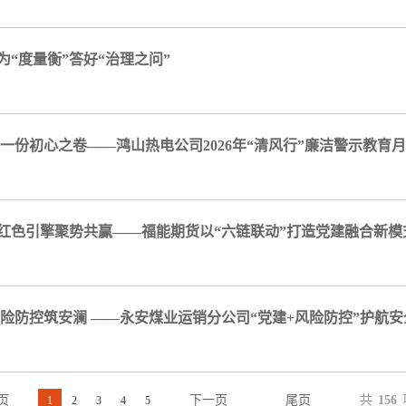
“度量衡”答好“治理之问”
一份初心之卷——鸿山热电公司2026年“清风行”廉洁警示教育
红色引擎聚势共赢——福能期货以“六链联动”打造党建融合新模
风险防控筑安澜 ——永安煤业运销分公司“党建+风险防控”护航
页
下一页
尾页
共
156
1
2
3
4
5