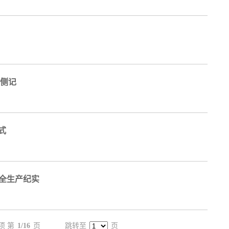
月侧记
式
安全生产纪实
项 第
1/16
页
跳转至
页