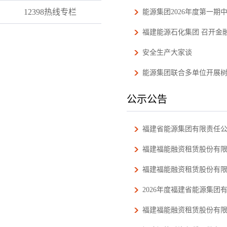
12398热线专栏
能源集团2026年度第一期
福建能源石化集团 召开金融
安全生产大家谈
能源集团联合多单位开展树
公示公告
福建省能源集团有限责任
福建福能融资租赁股份有限
福建福能融资租赁股份有限公
2026年度福建省能源集
福建福能融资租赁股份有限公司