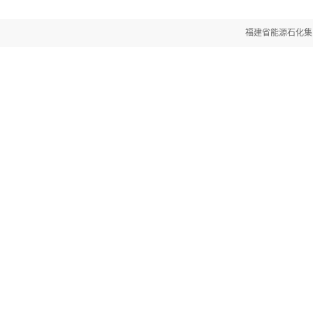
福建省能源石化集