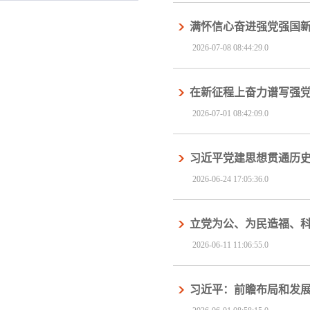
满怀信心奋进强党强国新
2026-07-08 08:44:29.0
在新征程上奋力谱写强党
2026-07-01 08:42:09.0
习近平党建思想贯通历
2026-06-24 17:05:36.0
立党为公、为民造福、
2026-06-11 11:06:55.0
习近平：前瞻布局和发