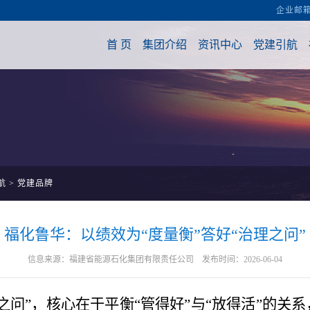
航
>
党建品牌
福化鲁华：以绩效为“度量衡”答好“治理之问”
信息来源：福建省能源石化集团有限责任公司 发布时间：2026-06-04
理之问”，核心在于平衡“管得好”与“放得活”的关