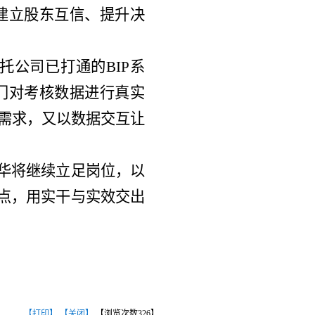
建立股东互信、提升决
托公司已打通的
BIP系
门对考核数据进行真实
管需求，又以数据交互让
鲁华将继续立足岗位，以
衡点，用实干与实效交出
【打印】
【关闭】
【浏览次数
326
】