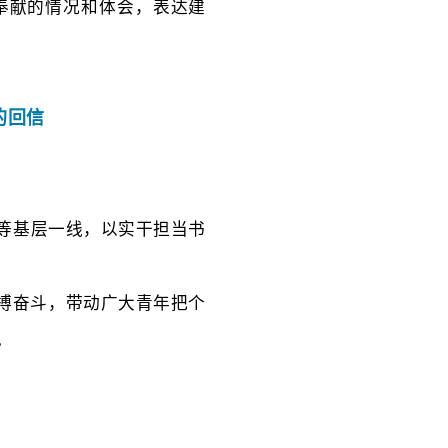
奉献的情况和体会，表达建
的回信
等基层一线，以实干担当书
拼搏奋斗，带动广大青年把个
。