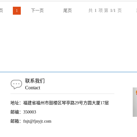
页
下一页
尾页
共
1
项 第
1/1
页
1
联系我们
Contact
地址：福建省福州市鼓楼区琴亭路29号方圆大厦17层
邮编：350003
邮箱：fnjt@fjnyjt.com