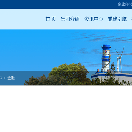
块
>
金融