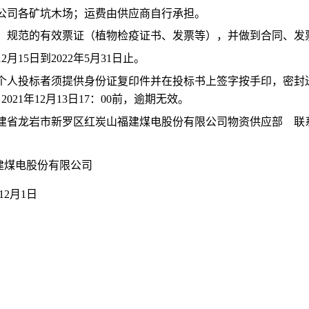
公司各矿坑木场；运费由供应商自行承担。
法、规范的有效票证（植物检疫证书、发票等），并做到合同、发
2月15日
到
2022年5月3
1
日止。
个人投标者须提供身份证复印件并在投标
书
上签字按手印
，
密封
：
202
1
年
12月1
3
日
17：00前，逾期无效。
建省龙岩市新罗区红炭山福建煤电股份有限公司
物资供应部
联
建煤电股份有限公司
月1日