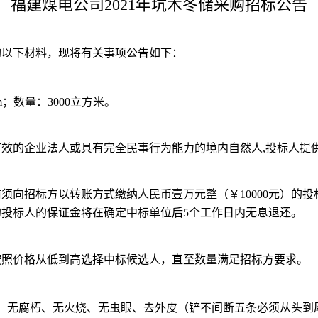
福建煤电公司
202
1
年坑木冬储采购招标公告
购以下材料，现将有关事项公告如下：
m
；数量：
3000立方米。
有效的企业法人或具有完全民事行为能力的境内自然人
,
投标人提
前须向招标方以转账方式缴纳人民币壹万元整（￥
10000元）
投标人的保证金将在确定中标单位后5个工作日内无息退还。
按照价格从低到高选择中标候选人，直至数量满足招标方要求。
、无腐朽、无火烧、无虫眼、去外皮（铲不间断五条必须从头到