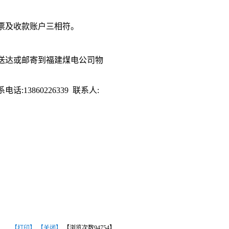
票及收款账户三相符。
送达或邮寄到福建煤电公司物
系电话
:13860226339 联系人:
【打印】
【关闭】
【浏览次数
94754
】