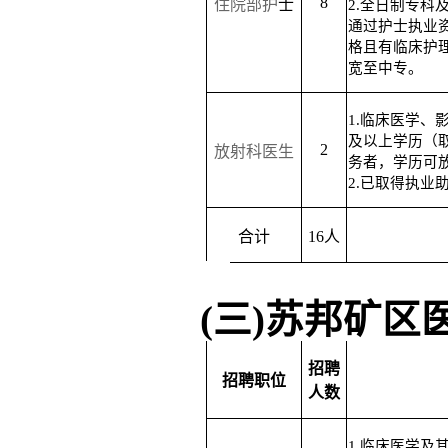
8
住院部护
士
2.
全日制
专
科
通过护士执业
格且有临床护
宽至中专。
1.临床医学、
及以上学历（
2
放射科医生
务者，学历可
2.已取得执业
合计
1
6
人
(三)苏邦矿区
招聘
招聘职位
人数
1.
临床医学及