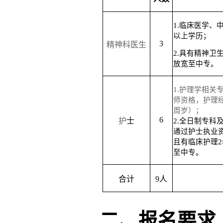
1.临床医学、
以上学历；
3
精神科医生
2.具有精神卫
放宽至中专。
1.护理学相关
师资格，护理
周岁）；
6
护
士
2.
全日制
专
科
通过护士执业
且有临床护理
至中专。
合计
9人
二、报名
要求