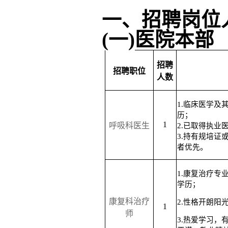
一、
招聘岗位
(一)
医院本部
招聘
招聘职位
人数
1.临床医学及
历；
1
呼吸科医生
2.已取得执业
3.持有规培证
者优先。
1.康复治疗专
学历；
康复科治疗
2.性格开朗阳
1
师
3.热爱学习，