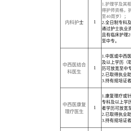
1.护理学及其
得护师资格，
至40周岁）；
1
内科护
士
2.
全日制
专
科
通过护士执业
且有临床护理
至中专。
1.中医或中西
及以上学历（
中西医结合
1
历可放宽至中
科医生
2.已取得执业
3.持有规培证
1.康复理疗或
专科及以上学
中西医康复
1
者学历可放宽
理疗医生
2.已取得执业
3.持有规培证