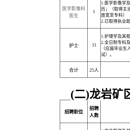
1.医学影像学
医学影像科
历；（取得主
1
放宽至专科）
医生
2.已取得执业
1.护理学及其
2.
全日制
专科
11
护
士
（应届毕业生
试）。
合计
2
5
人
(二)龙岩矿
招聘
招聘职位
人数