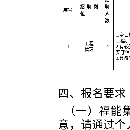
招聘岗
聘
序号
位
人
数
1.全
工程
、
工程
1
2
2.有
管理
实守信
3.具
四、报名要求
（一）福能
意，
请通过个