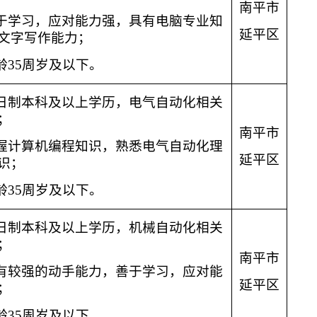
南
平市
善于学习，应对能力强，
具有电脑专业知
延平区
文字写作能力；
年龄35周岁及以下。
日制本科
及以上
学历
，
电气自动化相关
；
南
平市
掌握计算机编程知识
，
熟悉电气自动化理
延平区
识；
龄35周岁及以下。
全日制本科
及以上
学历
，
机械自动化相关
；
南
平市
具有较强的动手能力
，
善于学习，应对能
延平区
；
龄35周岁及以下。