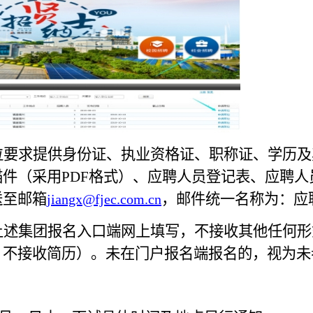
位要求提供身份证、
执业资格证、
职称证、学历及
描件（采用
PD
F
格式）
、
应聘人员登记表、应聘人
送至邮箱
，邮件统一名称为：应
jiangx@fjec
.com
.cn
上述集团报名入口端网上填写，不接收其他任何形
，不接收简历）。
未在门户报名端报名的，视为未