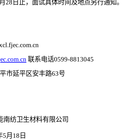
月
28
日止
，
面试具体时间及地点另行通知。
fxcl.fjec.com.cn
ec
.com
.cn
联系电话
0599-8813045
平市延平区安丰路
63号
能南纺卫生材料有限公司
18日