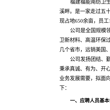
福建福能南纺卫
溪畔。
是一家
走过五
现占地
650余亩，员工
公司是全国规模
卫新材料、高温环保
几个省市，远销美国
公司发扬团结、
秉承真诚、有为、开
业务发展需要，拟面
下：
一、应聘人员基本