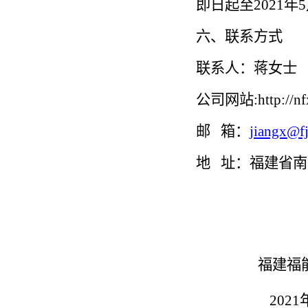
即日
起至
20
21
年
5
六
、联系方式
联系人：蒋女士
公司网
站
:
http://n
邮
箱：
jiangx@fj
地
址：福建省南
福建福
2021年5月