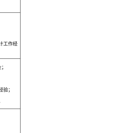
计工作经
业
；
经验；
。